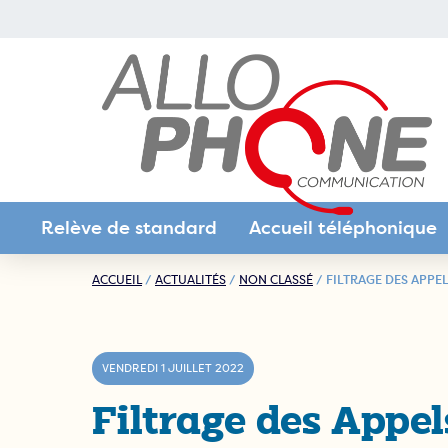
Relève de standard
Accueil téléphonique
Permanence téléphoniq
ACCUEIL
/
ACTUALITÉS
/
NON CLASSÉ
/
FILTRAGE DES APPE
avocats / juridique
Permanence téléphoniq
VENDREDI 1 JUILLET 2022
les entreprises B2B
Filtrage des Appel
Permanence téléphoniq
les entreprises de l’indus