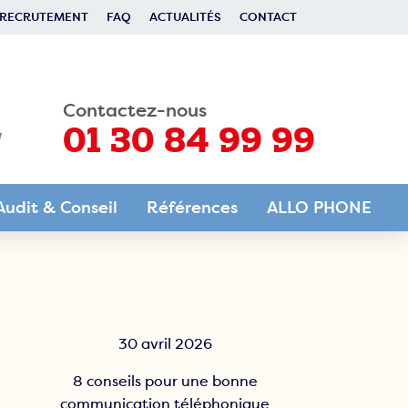
RECRUTEMENT
FAQ
ACTUALITÉS
CONTACT
Contactez-nous
01 30 84 99 99
Audit & Conseil
Références
ALLO PHONE
Audit & Conseil
Travailler avec ALLO
PHONE
Service de gestion des appels à
la carte
Nos atouts
30 avril 2026
Valeurs
8 conseils pour une bonne
communication téléphonique