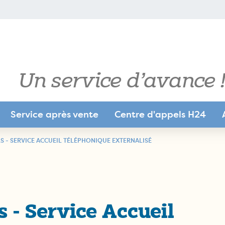
Un service d’avance !
Service après vente
Centre d'appels H24
ue pour
LS - SERVICE ACCUEIL TÉLÉPHONIQUE EXTERNALISÉ
ue pour
s - Service Accueil
ue pour
trie