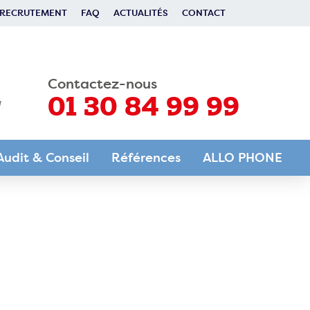
RECRUTEMENT
FAQ
ACTUALITÉS
CONTACT
Contactez-nous
01 30 84 99 99
Audit & Conseil
Références
ALLO PHONE
Audit & Conseil
Travailler avec ALLO
PHONE
Service de gestion des appels à
la carte
Nos atouts
Valeurs