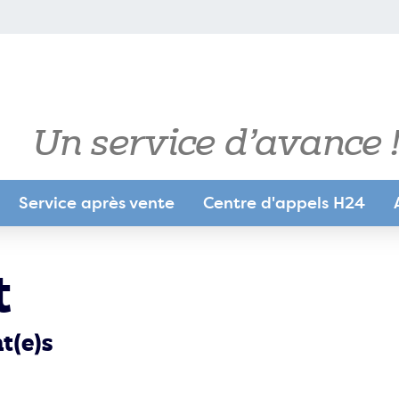
Un service d’avance !
Service après vente
Centre d'appels H24
ue pour
t
ue pour
t(e)s
ue pour
trie