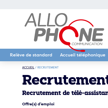
Relève de standard
Accueil téléphonique
Permanence téléphoniq
ACCUEIL
/
RECRUTEMENT
avocats / juridique
Recrutemen
Permanence téléphoniq
les entreprises B2B
Recrutement de télé-assistan
Permanence téléphoniq
Offre(s) d’emploi
les entreprises de l’indus