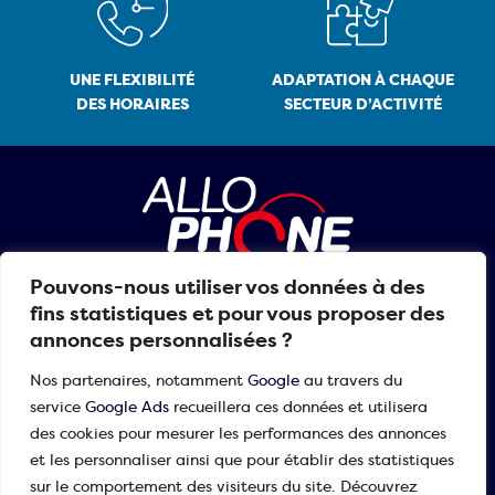
UNE FLEXIBILITÉ
ADAPTATION À CHAQUE
DES HORAIRES
SECTEUR D’ACTIVITÉ
Pouvons-nous utiliser vos données à des
01 30 84 99 99
fins statistiques et pour vous proposer des
annonces personnalisées ?
Nos partenaires, notamment
Google
au travers du
NOS MÉTIERS
service
Google Ads
recueillera ces données et utilisera
des cookies pour mesurer les performances des annonces
Relève de standard
ALLO PHONE Communication
et les personnaliser ainsi que pour établir des statistiques
Accueil téléphonique
sur le comportement des visiteurs du site. Découvrez