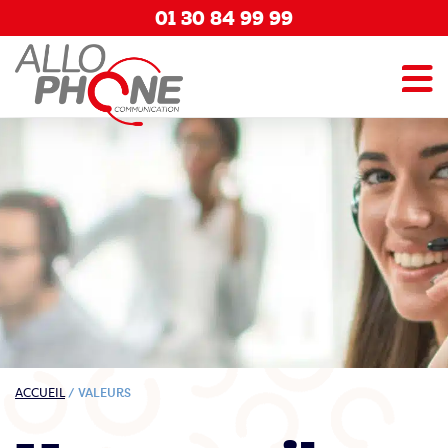
01 30 84 99 99
ACCUEIL
/
VALEURS