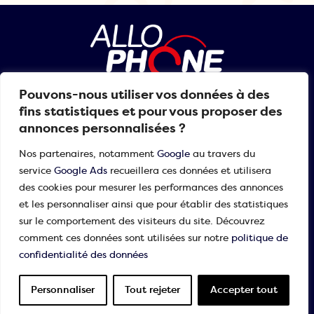
Pouvons-nous utiliser vos données à des
01 30 84 99 99
fins statistiques et pour vous proposer des
annonces personnalisées ?
Nos partenaires, notamment
Google
au travers du
NOS MÉTIERS
service
Google Ads
recueillera ces données et utilisera
des cookies pour mesurer les performances des annonces
Relève de standard
ALLO PHONE Communication
et les personnaliser ainsi que pour établir des statistiques
Accueil téléphonique
sur le comportement des visiteurs du site. Découvrez
Travailler avec nous
Service après vente
comment ces données sont utilisées sur notre
politique de
Informations
Nos atouts
confidentialité des données
Audit & Conseil
Recrutement
Nos valeurs
Questions fréquentes
Copyright 2026 © Tout droits réservés.
Personnaliser
Tout rejeter
Accepter tout
Nos références
Une réalisation
Actualités